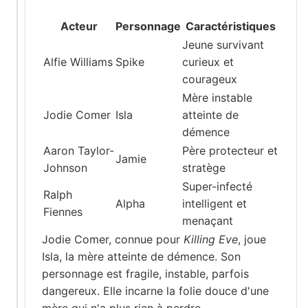
Acteur
Personnage
Caractéristiques
Jeune survivant
Alfie Williams
Spike
curieux et
courageux
Mère instable
Jodie Comer
Isla
atteinte de
démence
Aaron Taylor-
Père protecteur et
Jamie
Johnson
stratège
Super-infecté
Ralph
Alpha
intelligent et
Fiennes
menaçant
Jodie Comer, connue pour
Killing Eve
, joue
Isla, la mère atteinte de démence. Son
personnage est fragile, instable, parfois
dangereux. Elle incarne la folie douce d'une
mère qui n'a plus rien à perdre.