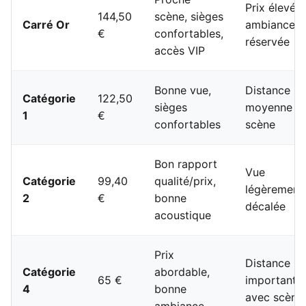
Prix élevé,
144,50
scène, sièges
Carré Or
ambiance p
€
confortables,
réservée
accès VIP
Bonne vue,
Distance
Catégorie
122,50
sièges
moyenne a
1
€
confortables
scène
Bon rapport
Vue
Catégorie
99,40
qualité/prix,
légèrement
2
€
bonne
décalée
acoustique
Prix
Distance
Catégorie
abordable,
65 €
importante
4
bonne
avec scène
ambiance