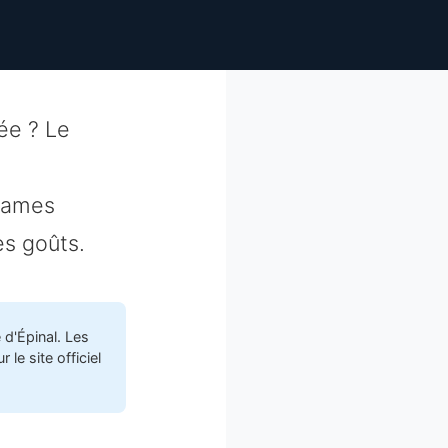
ée ? Le
drames
es goûts.
d'Épinal. Les
 le site officiel