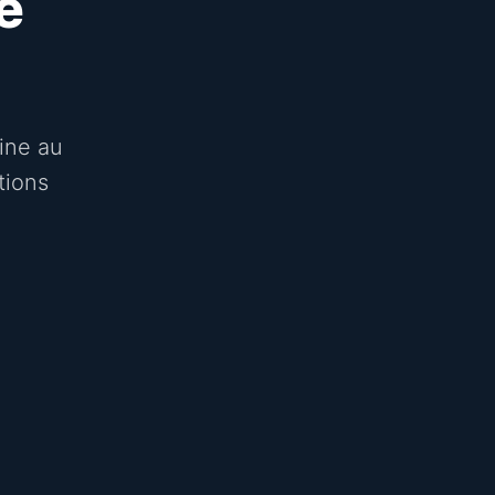
e
aine au
tions