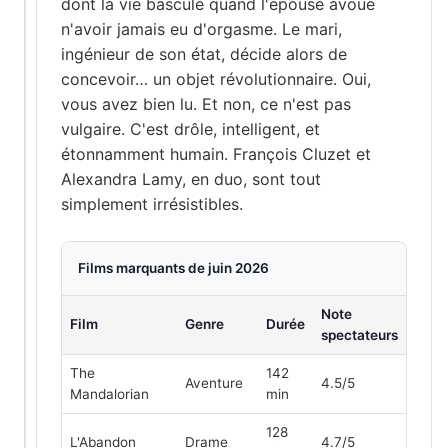
dont la vie bascule quand l'épouse avoue
n'avoir jamais eu d'orgasme. Le mari,
ingénieur de son état, décide alors de
concevoir… un objet révolutionnaire. Oui,
vous avez bien lu. Et non, ce n'est pas
vulgaire. C'est drôle, intelligent, et
étonnamment humain. François Cluzet et
Alexandra Lamy, en duo, sont tout
simplement irrésistibles.
Films marquants de juin 2026
Note
Film
Genre
Durée
spectateurs
The
142
Aventure
4.5/5
Mandalorian
min
128
L'Abandon
Drame
4.7/5