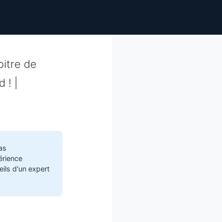
pitre de
 ! |
as
érience
ils d'un expert