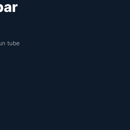
par
un tube