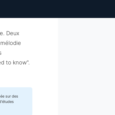
be. Deux
 mélodie
s
ed to know".
sée sur des
d'études