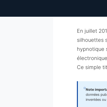
En juillet 2
silhouettes 
hypnotique 
électronique
Ce simple ti
Note importa
données publi
inventées ou 