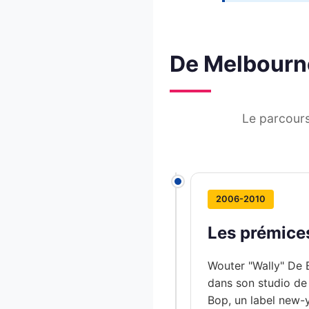
De Melbourne
Le parcours
2006-2010
Les prémices
Wouter "Wally" De 
dans son studio de
Bop, un label new-y