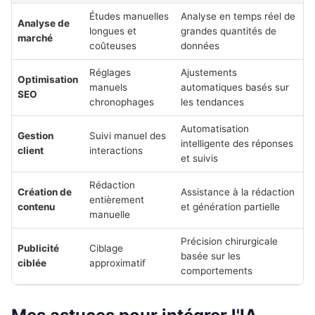
Études manuelles
Analyse en temps réel de
Analyse de
longues et
grandes quantités de
marché
coûteuses
données
Réglages
Ajustements
Optimisation
manuels
automatiques basés sur
SEO
chronophages
les tendances
Automatisation
Gestion
Suivi manuel des
intelligente des réponses
client
interactions
et suivis
Rédaction
Création de
Assistance à la rédaction
entièrement
contenu
et génération partielle
manuelle
Précision chirurgicale
Publicité
Ciblage
basée sur les
ciblée
approximatif
comportements