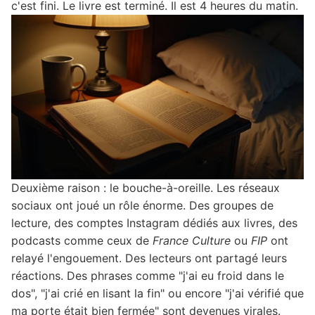
c'est fini. Le livre est terminé. Il est 4 heures du matin.
Deuxième raison : le bouche-à-oreille. Les réseaux
sociaux ont joué un rôle énorme. Des groupes de
lecture, des comptes Instagram dédiés aux livres, des
podcasts comme ceux de
France Culture
ou
FIP
ont
relayé l'engouement. Des lecteurs ont partagé leurs
réactions. Des phrases comme "j'ai eu froid dans le
dos", "j'ai crié en lisant la fin" ou encore "j'ai vérifié que
ma porte était bien fermée" sont devenues virales.