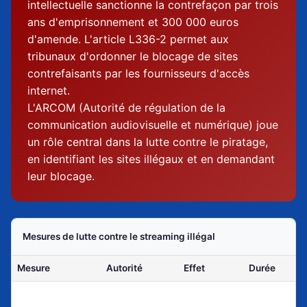
intellectuelle sanctionne la contrefaçon par trois
ans d'emprisonnement et 300 000 euros
d'amende. L'article L336-2 permet aux
tribunaux d'ordonner le blocage de sites
contrefaisants par les fournisseurs d'accès
internet.
L'ARCOM (Autorité de régulation de la
communication audiovisuelle et numérique) joue
un rôle central dans la lutte contre le piratage,
en identifiant les sites illégaux et en demandant
leur blocage.
Mesures de lutte contre le streaming illégal
Mesure
Autorité
Effet
Durée
Tribunal
Site
Blocage DNS
Permanente