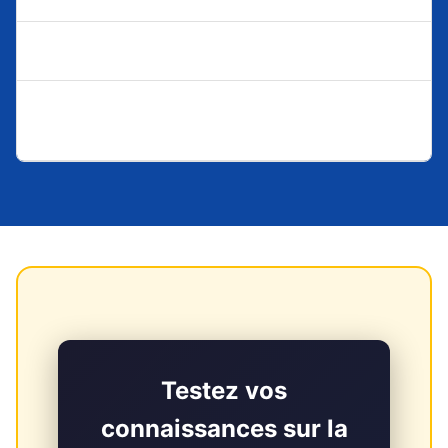
judiciaire
inaccessible
Moteurs de
Moins
Déréférencement
Variable
recherche
visible
Plus de
Coupure
Établissements
revenus
Permanente
bancaire
financiers
publicitaires
Testez vos
connaissances sur la