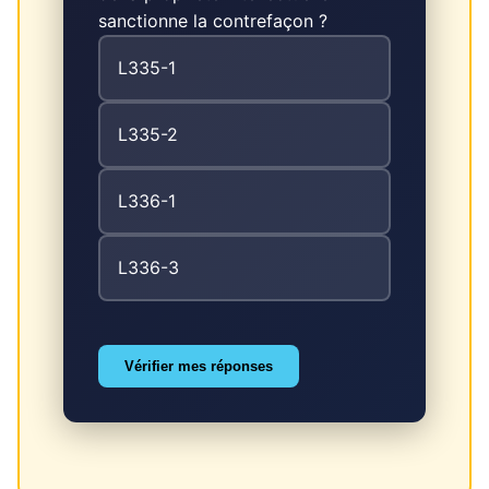
sanctionne la contrefaçon ?
L335-1
L335-2
L336-1
L336-3
Vérifier mes réponses