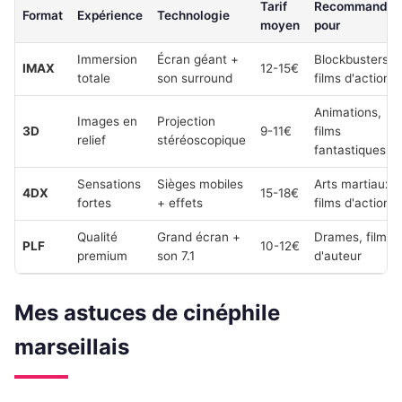
Tarif
Recommandé
Format
Expérience
Technologie
moyen
pour
Immersion
Écran géant +
Blockbusters,
IMAX
12-15€
totale
son surround
films d'action
Animations,
Images en
Projection
3D
9-11€
films
relief
stéréoscopique
fantastiques
Sensations
Sièges mobiles
Arts martiaux,
4DX
15-18€
fortes
+ effets
films d'action
Qualité
Grand écran +
Drames, films
PLF
10-12€
premium
son 7.1
d'auteur
Mes astuces de cinéphile
marseillais