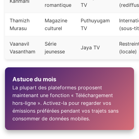
Kanmani
romantique
TV
(rediffu
Thamizh
Magazine
Puthuyugam
Internat
Murasu
culturel
TV
(sous-tit
Vaanavil
Série
Restrein
Jaya TV
Vasantham
jeunesse
(locale)
Astuce du mois
La plupart des plateformes proposent
maintenant une fonction « Téléchargement
hors-ligne ». Activez-la pour regarder vos
émissions préférées pendant vos trajets sans
consommer de données mobiles.