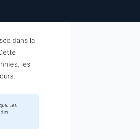
sce dans la
 Cette
nnies, les
ours.
que. Les
 des