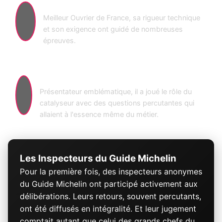
Glenn Viel
Meilleur Ouvrier de France, sa rigueur technique
et son exigence ont guidé de nombreuses
épreuves.
Stéphane Rotenberg
Présentateur emblématique, il a joué le rôle du
catalyseur avec des questions percutantes qui
allaient à l'essence même du métier.
Les Inspecteurs du Guide Michelin
Pour la première fois, des inspecteurs anonymes
du Guide Michelin ont participé activement aux
délibérations. Leurs retours, souvent percutants,
ont été diffusés en intégralité. Et leur jugement
comptait autant que celui des grands chefs du