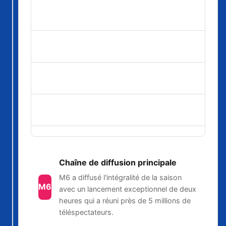
16
2 avril 2025
Épisode 2
candidats
14
9 avril 2025
Épisode 3
candidats
Diffusion hebdomadaire chaque mercredi
jusqu'au 2 juillet 2025
2 juillet
Finale
3 finalistes
2025
Chaîne de diffusion principale
M6 a diffusé l'intégralité de la saison
M6
avec un lancement exceptionnel de deux
heures qui a réuni près de 5 millions de
téléspectateurs.