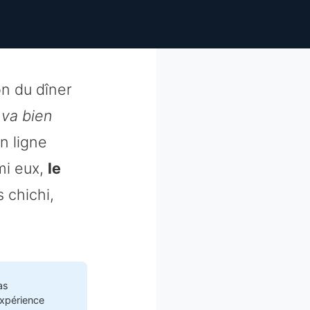
on du dîner
 va bien
n ligne
mi eux,
le
 chichi,
as
expérience